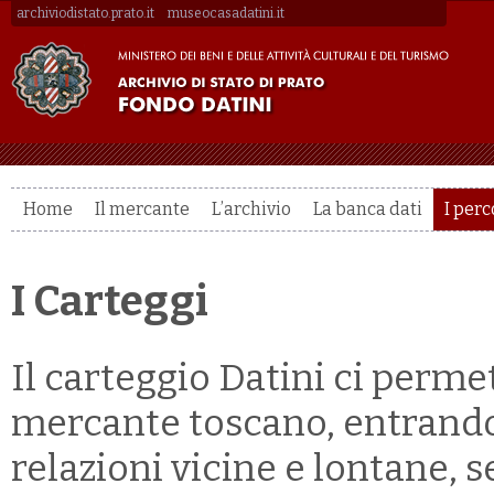
archiviodistato.prato.it
museocasadatini.it
Home
Il mercante
L’archivio
La banca dati
I perc
I Carteggi
Il carteggio Datini ci perme
mercante toscano, entrando a
relazioni vicine e lontane, s