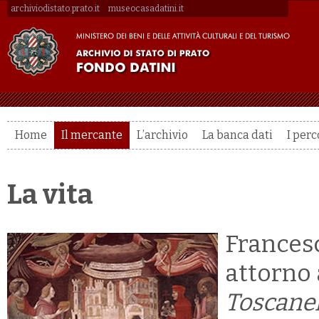
archiviodistato.prato.it
museocasadatini.it
Home
Il mercante
L’archivio
La banca dati
I perc
La vita
Francesc
attorno 
Toscane