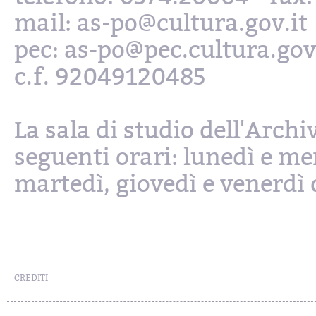
mail: as-po@cultura.gov.it
pec: as-po@pec.cultura.gov
c.f. 92049120485
La sala di studio dell'Archi
seguenti orari: lunedì e mer
martedì, giovedì e venerdì d
CREDITI