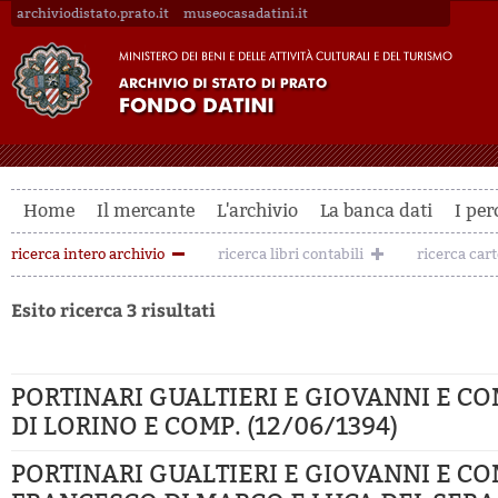
archiviodistato.prato.it
museocasadatini.it
Home
Il mercante
L'archivio
La banca dati
I per
ricerca intero archivio
ricerca libri contabili
ricerca car
Esito ricerca 3 risultati
PORTINARI GUALTIERI E GIOVANNI E COM
DI LORINO E COMP. (12/06/1394)
PORTINARI GUALTIERI E GIOVANNI E CO