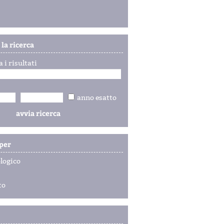
 la ricerca
a i risultati
anno esatto
per
logico
to