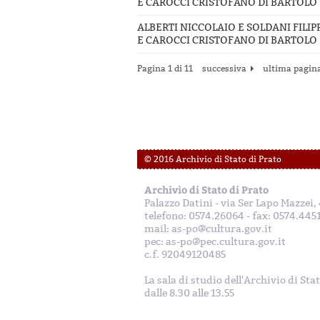
E CAROCCI CRISTOFANO DI BARTOLO E
ALBERTI NICCOLAIO E SOLDANI FILI
E CAROCCI CRISTOFANO DI BARTOLO E
Pagina 1 di 11
successiva
ultima pagin
© 2016 Archivio di Stato di Prato
Archivio di Stato di Prato
Palazzo Datini - via Ser Lapo Mazzei
telefono: 0574.26064 - fax: 0574.445
mail: as-po@cultura.gov.it
pec: as-po@pec.cultura.gov.it
c.f. 92049120485
La sala di studio dell'Archivio di Sta
dalle 8.30 alle 13.55