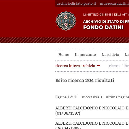
archiviodistato.prato.it
museocasadatini.
Home
Il mercante
L'archivio
La
ricerca intero archivio
ricerca libr
Esito ricerca 204 risultati
Pagina 1 di 11
successiva
ultima pagin
ALBERTI CALCIDONIO E NICCOLAIO E
(01/08/1397)
ALBERTI CALCIDONIO E NICCOLAIO E
(26/04/1398)