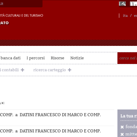
it
ita
/
e
 banca dati
I percorsi
Risorse
Notizie
i contabili
ricerca carteggio
a
 COMP. a DATINI FRANCESCO DI MARCO E COMP.
La tua r
fond
 COMP. a DATINI FRANCESCO DI MARCO E COMP.
mitte