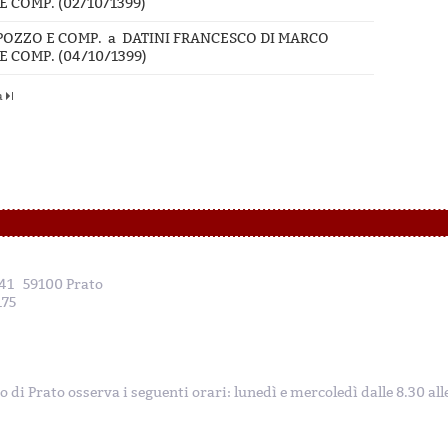
 COMP. (02/10/1399)
PPOZZO E COMP. a DATINI FRANCESCO DI MARCO
 COMP. (04/10/1399)
a
, 41 59100 Prato
175
to di Prato osserva i seguenti orari: lunedì e mercoledì dalle 8.30 al