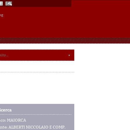
ng
icerca
aco: MAIORCA
nte: ALBERTI NICCOLAIO E COMP.