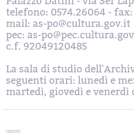
Palazzo Datini - via Ser L
telefono: 0574.26064 - fax
mail: as-po@cultura.gov.it
pec: as-po@pec.cultura.gov
c.f. 92049120485
La sala di studio dell'Archi
seguenti orari: lunedì e mer
martedì, giovedì e venerdì d
CREDITI