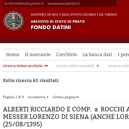
archiviodistato.prato.it
museocasadatini.it
Home
Il mercante
L'archivio
La banca dati
I per
ricerca intero archivio
ricerca libri contabili
ricerca car
Esito ricerca 61 risultati
Pagina 1 di 4
successiva
ultima pagina
ALBERTI RICCIARDO E COMP. a ROCCHI
MESSER LORENZO DI SIENA (ANCHE LOR
(25/08/1395)