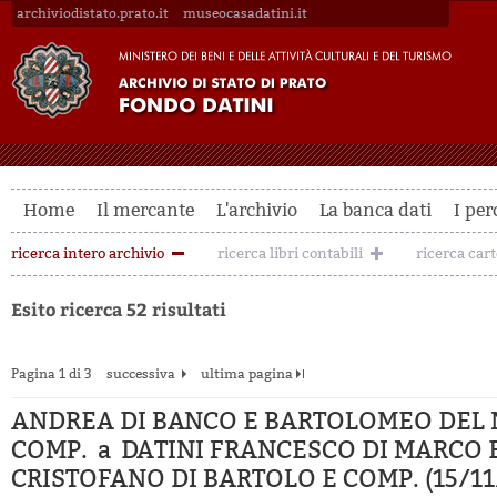
archiviodistato.prato.it
museocasadatini.it
Home
Il mercante
L'archivio
La banca dati
I per
ricerca intero archivio
ricerca libri contabili
ricerca car
Esito ricerca 52 risultati
Pagina 1 di 3
successiva
ultima pagina
ANDREA DI BANCO E BARTOLOMEO DEL 
COMP. a DATINI FRANCESCO DI MARCO 
CRISTOFANO DI BARTOLO E COMP. (15/11