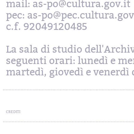
mail: as-po@cultura.gov.it
pec: as-po@pec.cultura.gov
c.f. 92049120485
La sala di studio dell'Archi
seguenti orari: lunedì e mer
martedì, giovedì e venerdì d
CREDITI