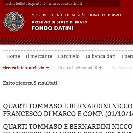
archiviodistato.prato.it
museocasadatini.it
Home
Il mercante
L'archivio
La banca dati
I per
ricerca intero archivio
ricerca libri contabili
ricerca car
Esito ricerca 5 risultati
QUARTI TOMMASO E BERNARDINI NICCO
FRANCESCO DI MARCO E COMP. (01/10/1
QUARTI TOMMASO E BERNARDINI NICCO