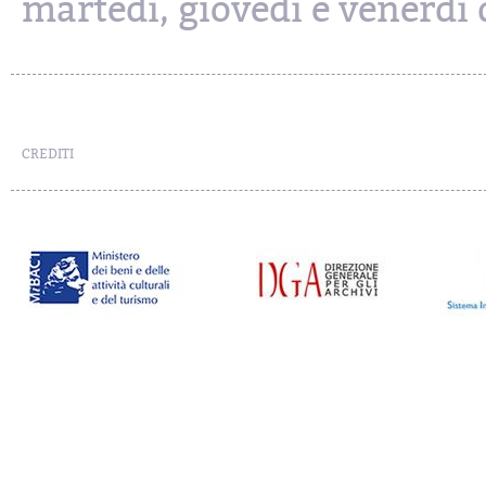
martedì, giovedì e venerdì d
CREDITI