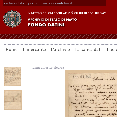
archiviodistato.prato.it
museocasadatini.it
Home
Il mercante
L'archivio
La banca dati
I per
torna all'esito ricerca