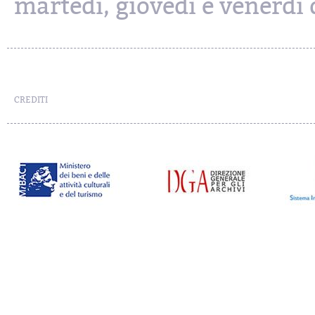
martedì, giovedì e venerdì d
CREDITI