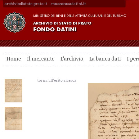
archiviodistato.prato.it
museocasadatini.it
Home
Il mercante
L'archivio
La banca dati
I per
torna all'esito ricerca