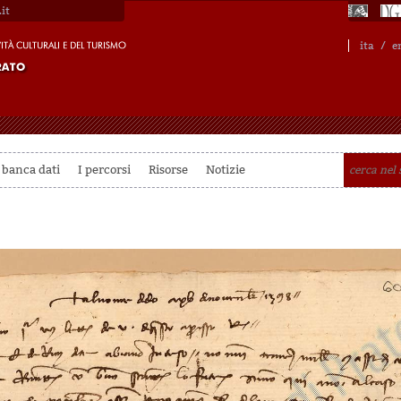
it
ita
/
e
 banca dati
I percorsi
Risorse
Notizie