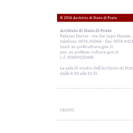
© 2016 Archivio di Stato di Prato
Archivio di Stato di Prato
Palazzo Datini - via Ser Lapo Mazzei
telefono: 0574.26064 - fax: 0574.445
mail: as-po@cultura.gov.it
pec: as-po@pec.cultura.gov.it
c.f. 92049120485
La sala di studio dell'Archivio di Sta
dalle 8.30 alle 13.55
CREDITI