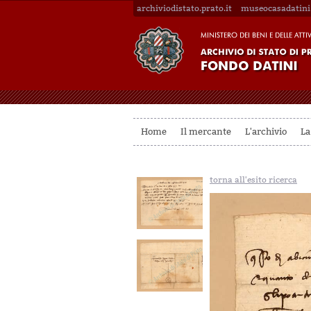
archiviodistato.prato.it
museocasadatini.
Home
Il mercante
L'archivio
La
torna all'esito ricerca