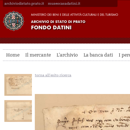
archiviodistato.prato.it
museocasadatini.it
Home
Il mercante
L'archivio
La banca dati
I per
torna all'esito ricerca