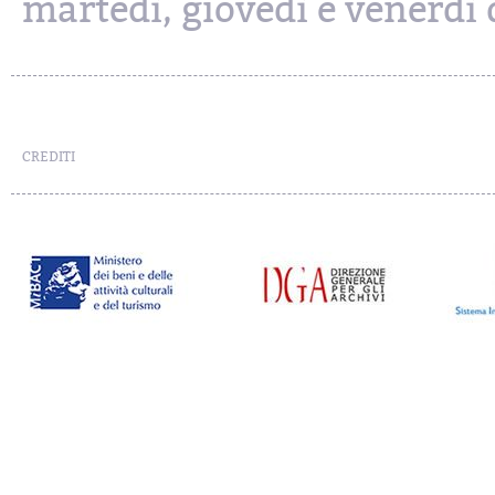
martedì, giovedì e venerdì d
CREDITI