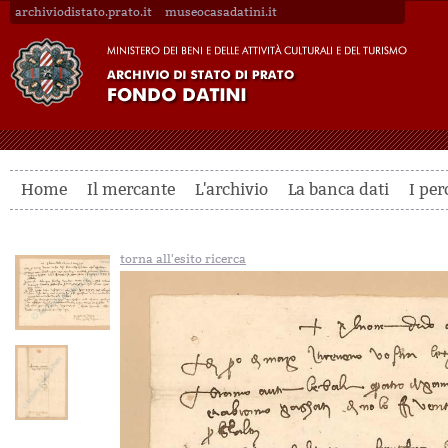
archiviodistato.prato.it
museocasadatini.it
Home
Il mercante
L'archivio
La banca dati
I per
torna all'esito ricerca