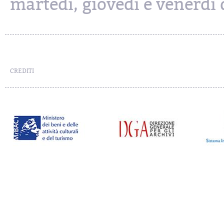
martedì, giovedì e venerdì d
CREDITI