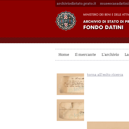
archiviodistato.prato.it
museocasadatini.
Home
Il mercante
L'archivio
La
torna all'esito ricerca