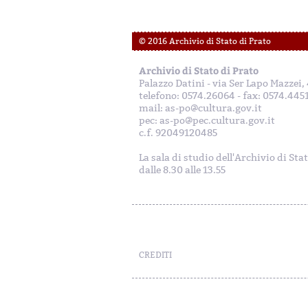
© 2016 Archivio di Stato di Prato
Archivio di Stato di Prato
Palazzo Datini - via Ser Lapo Mazzei
telefono: 0574.26064 - fax: 0574.445
mail: as-po@cultura.gov.it
pec: as-po@pec.cultura.gov.it
c.f. 92049120485
La sala di studio dell'Archivio di Sta
dalle 8.30 alle 13.55
CREDITI