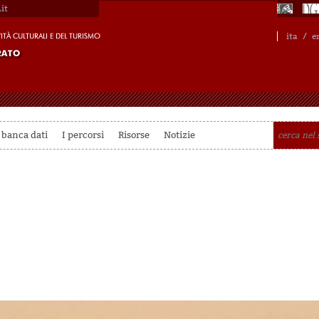
it
ita
/
e
 banca dati
I percorsi
Risorse
Notizie