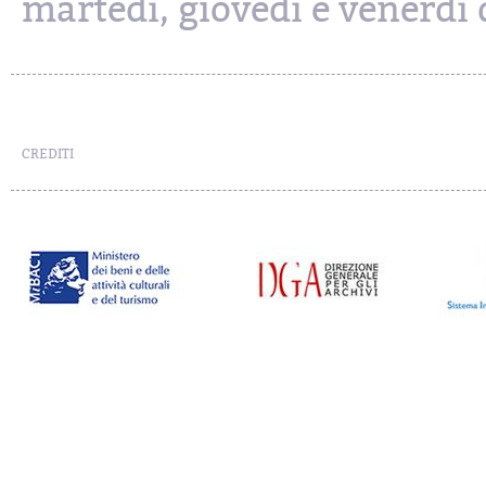
martedì, giovedì e venerdì d
CREDITI