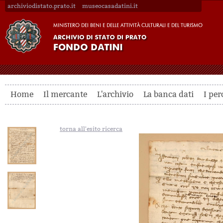
archiviodistato.prato.it
museocasadatini.it
Home
Il mercante
L'archivio
La banca dati
I per
torna all'esito ricerca