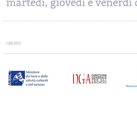
martedì, giovedì e venerdì d
CREDITI