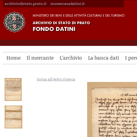
archiviodistato.prato.it
museocasadatini.it
Home
Il mercante
L'archivio
La banca dati
I per
torna all'esito ricerca