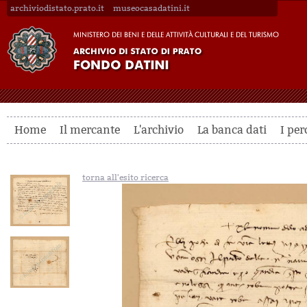
archiviodistato.prato.it
museocasadatini.it
Home
Il mercante
L'archivio
La banca dati
I per
torna all'esito ricerca