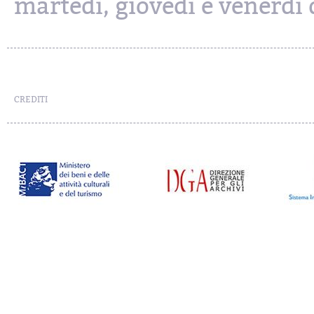
martedì, giovedì e venerdì d
CREDITI