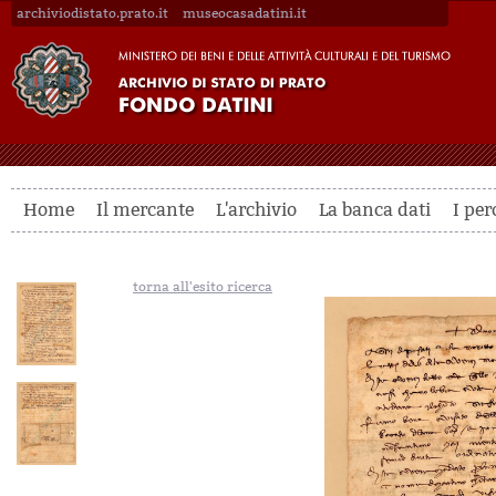
archiviodistato.prato.it
museocasadatini.it
Home
Il mercante
L'archivio
La banca dati
I per
torna all'esito ricerca