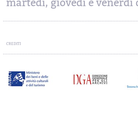
martedì, giovedì e venerdì d
CREDITI