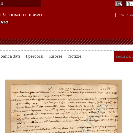
it
ita
/
e
 banca dati
I percorsi
Risorse
Notizie