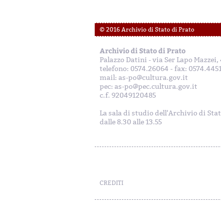
© 2016 Archivio di Stato di Prato
Archivio di Stato di Prato
Palazzo Datini - via Ser Lapo Mazzei
telefono: 0574.26064 - fax: 0574.445
mail: as-po@cultura.gov.it
pec: as-po@pec.cultura.gov.it
c.f. 92049120485
La sala di studio dell'Archivio di Sta
dalle 8.30 alle 13.55
CREDITI