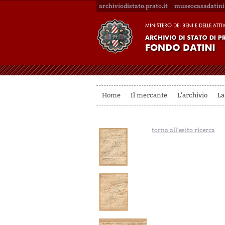
archiviodistato.prato.it
museocasadatini.
Home
Il mercante
L'archivio
La
torna all'esito ricerca