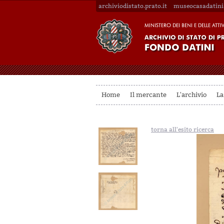
archiviodistato.prato.it
museocasadatini.
Home
Il mercante
L'archivio
La
torna all'esito ricerca