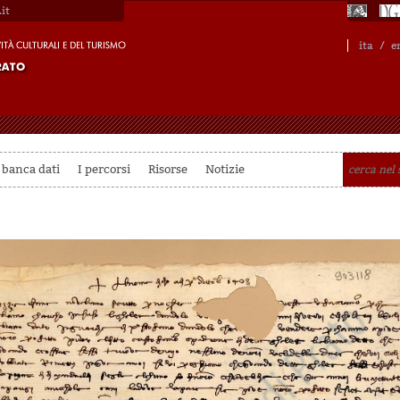
it
ita
/
e
 banca dati
I percorsi
Risorse
Notizie