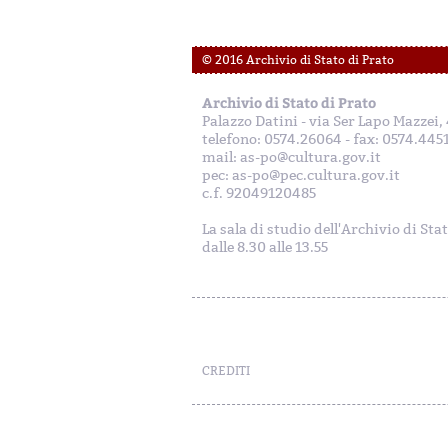
© 2016 Archivio di Stato di Prato
Archivio di Stato di Prato
Palazzo Datini - via Ser Lapo Mazzei
telefono: 0574.26064 - fax: 0574.445
mail: as-po@cultura.gov.it
pec: as-po@pec.cultura.gov.it
c.f. 92049120485
La sala di studio dell'Archivio di Sta
dalle 8.30 alle 13.55
CREDITI