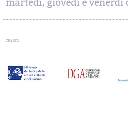
martedì, giovedì e venerdì d
CREDITI