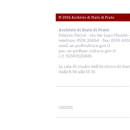
© 2016 Archivio di Stato di Prato
Archivio di Stato di Prato
Palazzo Datini - via Ser Lapo Mazzei
telefono: 0574.26064 - fax: 0574.445
mail: as-po@cultura.gov.it
pec: as-po@pec.cultura.gov.it
c.f. 92049120485
La sala di studio dell'Archivio di Sta
dalle 8.30 alle 13.55
CREDITI