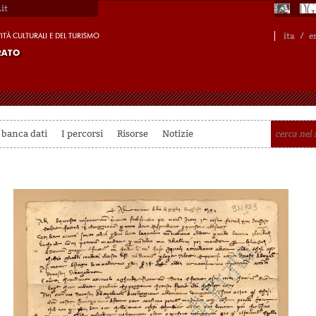
it
ita
/
e
 banca dati
I percorsi
Risorse
Notizie