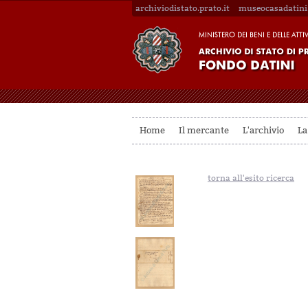
archiviodistato.prato.it
museocasadatini.
Home
Il mercante
L'archivio
La
torna all'esito ricerca