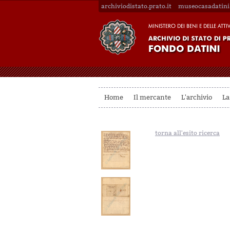
archiviodistato.prato.it
museocasadatini.
Home
Il mercante
L'archivio
La
torna all'esito ricerca