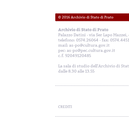
© 2016 Archivio di Stato di Prato
Archivio di Stato di Prato
Palazzo Datini - via Ser Lapo Mazzei
telefono: 0574.26064 - fax: 0574.445
mail: as-po@cultura.gov.it
pec: as-po@pec.cultura.gov.it
c.f. 92049120485
La sala di studio dell'Archivio di Sta
dalle 8.30 alle 13.55
CREDITI