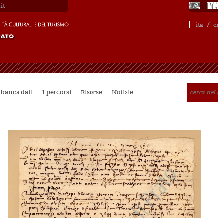
it
ita
/
e
 banca dati
I percorsi
Risorse
Notizie