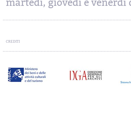
martedì, giovedì e venerdì d
CREDITI