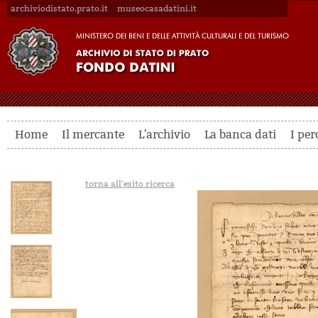
archiviodistato.prato.it
museocasadatini.it
Home
Il mercante
L'archivio
La banca dati
I per
torna all'esito ricerca