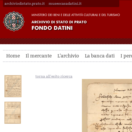
archiviodistato.prato.it
museocasadatini.it
Home
Il mercante
L'archivio
La banca dati
I per
torna all'esito ricerca