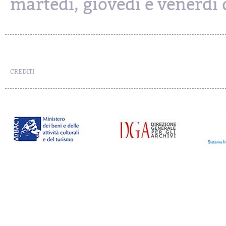
martedì, giovedì e venerdì d
CREDITI