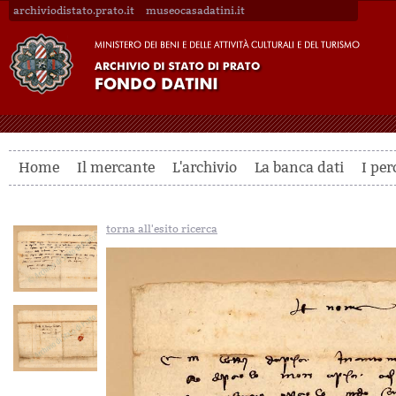
archiviodistato.prato.it
museocasadatini.it
Home
Il mercante
L'archivio
La banca dati
I per
torna all'esito ricerca