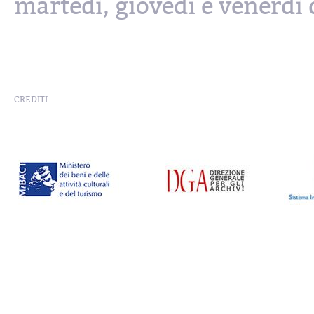
martedì, giovedì e venerdì d
CREDITI