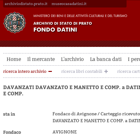
archiviodistato.prato.it
museocasadatini.it
Home
Il mercante
L'archivio
La banca dati
I per
ricerca intero archivio
ricerca libri contabili
ricerca car
DAVANZATI DAVANZATO E MANETTO E COMP. a DATI
E COMP.
sta in
Fondaco di Avignone / Carteggio ricevuto
DAVANZATO E MANETTO E COMP. a DATI
Fondaco
AVIGNONE