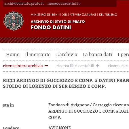
archiviodistato.prato.it
museocasadatini.it
Home
Il mercante
L'archivio
La banca dati
I per
ricerca intero archivio
ricerca libri contabili
ricerca car
RICCI ARDINGO DI GUCCIOZZO E COMP. a DATINI FRA
STOLDO DI LORENZO DI SER BERIZO E COMP.
sta in
Fondaco di Avignone / Carteggio ricevuto
ARDINGO DI GUCCIOZZO E COMP. a DATI
COMP.
Fondaco
AVIGNONE