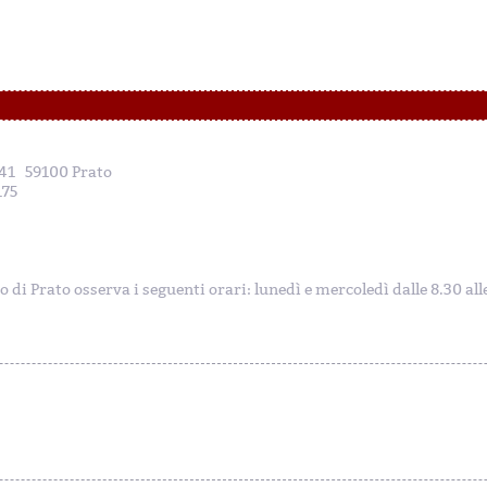
, 41 59100 Prato
175
to di Prato osserva i seguenti orari: lunedì e mercoledì dalle 8.30 al