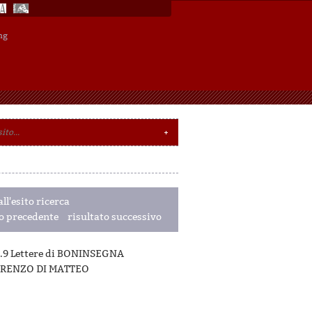
ng
ll'esito ricerca
to precedente
risultato successivo
85.9 Lettere di BONINSEGNA
ORENZO DI MATTEO