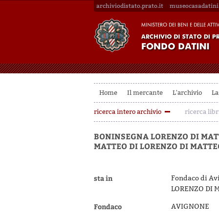
archiviodistato.prato.it
museocasadatini.
Home
Il mercante
L'archivio
La
ricerca intero archivio
ricerca libr
BONINSEGNA LORENZO DI MAT
MATTEO DI LORENZO DI MATTE
sta in
Fondaco di Avi
LORENZO DI 
Fondaco
AVIGNONE