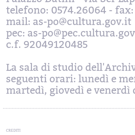
telefono: 0574.26064 - fax
mail: as-po@cultura.gov.it
pec: as-po@pec.cultura.gov
c.f. 92049120485
La sala di studio dell'Archi
seguenti orari: lunedì e mer
martedì, giovedì e venerdì d
CREDITI