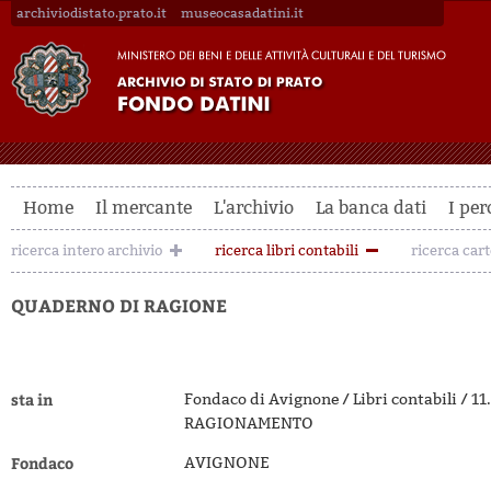
archiviodistato.prato.it
museocasadatini.it
Home
Il mercante
L'archivio
La banca dati
I per
ricerca intero archivio
ricerca libri contabili
ricerca car
QUADERNO DI RAGIONE
sta in
Fondaco di Avignone / Libri contabili / 
RAGIONAMENTO
Fondaco
AVIGNONE