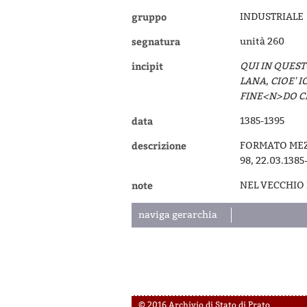
gruppo
INDUSTRIALE
segnatura
unità 260
incipit
QUI IN QUEST
LANA, CIOE' I
FINE<N>DO 
data
1385-1395
descrizione
FORMATO MEZZ
98, 22.03.1385
note
NEL VECCHIO 
naviga gerarchia
© 2016 Archivio di Stato di Prato