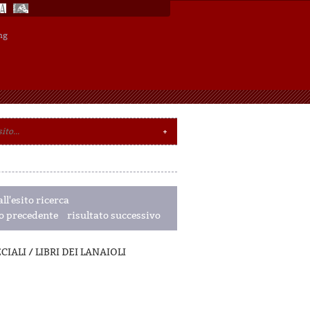
ng
ll'esito ricerca
to precedente
risultato successivo
PECIALI / LIBRI DEI LANAIOLI