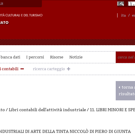
it
ita
/
e
 banca dati
I percorsi
Risorse
Notizie
i contabili
ricerca carteggio
torna a
risulta
to / Libri contabili dell'attività industriale / 11. LIBRI MINORI E S
DUSTRIALI DI ARTE DELLA TINTA NICCOLÒ DI PIERO DI GIUNTA