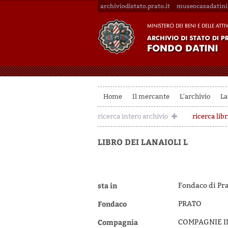
archiviodistato.prato.it
museocasadatini.
Home
Il mercante
L'archivio
La
ricerca intero archivio
ricerca libr
LIBRO DEI LANAIOLI L
sta in
Fondaco di Pra
Fondaco
PRATO
Compagnia
COMPAGNIE IN