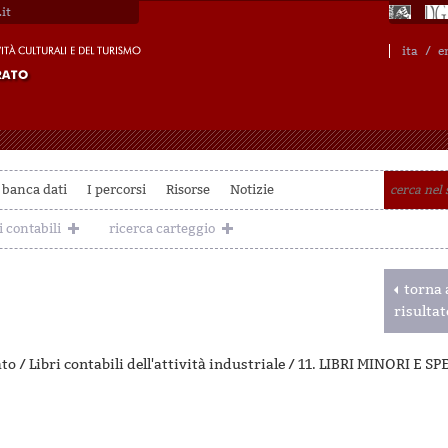
it
ita
/
e
 banca dati
I percorsi
Risorse
Notizie
i contabili
ricerca carteggio
torna a
risulta
to / Libri contabili dell'attività industriale / 11. LIBRI MINORI E 