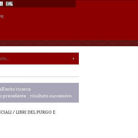
ng
ll'esito ricerca
to precedente
risultato successivo
SPECIALI / LIBRI DEL PURGO E