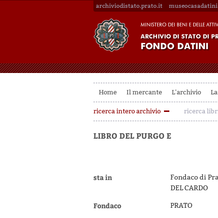
archiviodistato.prato.it
museocasadatini.
Home
Il mercante
L'archivio
La
ricerca intero archivio
ricerca libr
LIBRO DEL PURGO E
sta in
Fondaco di Pra
DEL CARDO
Fondaco
PRATO