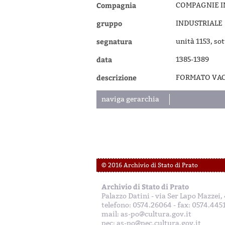
Compagnia
COMPAGNIE IN
gruppo
INDUSTRIALE
segnatura
unità 1153, so
data
1385-1389
descrizione
FORMATO VACC
naviga gerarchia
© 2016 Archivio di Stato di Prato
Archivio di Stato di Prato
Palazzo Datini - via Ser Lapo Mazzei
telefono: 0574.26064 - fax: 0574.445
mail: as-po@cultura.gov.it
pec: as-po@pec.cultura.gov.it