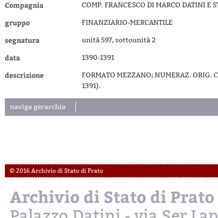
Compagnia
COMP. FRANCESCO DI MARCO DATINI E 
gruppo
FINANZIARIO-MERCANTILE
segnatura
unità 597, sottounità 2
data
1390-1391
descrizione
FORMATO MEZZANO; NUMERAZ. ORIG. CC. 
1391).
naviga gerarchia
© 2016 Archivio di Stato di Prato
Archivio di Stato di Prato
Palazzo Datini - via Ser L