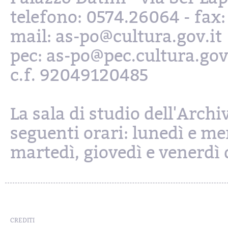
telefono: 0574.26064 - fax
mail: as-po@cultura.gov.it
pec: as-po@pec.cultura.gov
c.f. 92049120485
La sala di studio dell'Archi
seguenti orari: lunedì e mer
martedì, giovedì e venerdì d
CREDITI