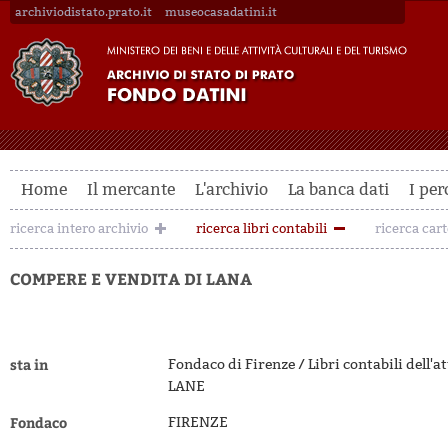
archiviodistato.prato.it
museocasadatini.it
Home
Il mercante
L'archivio
La banca dati
I per
ricerca intero archivio
ricerca libri contabili
ricerca car
COMPERE E VENDITA DI LANA
sta in
Fondaco di Firenze / Libri contabili dell
LANE
Fondaco
FIRENZE