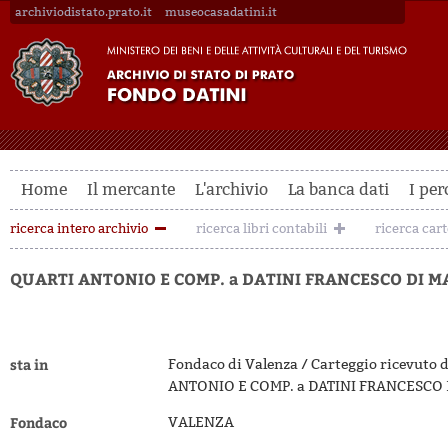
archiviodistato.prato.it
museocasadatini.it
Home
Il mercante
L'archivio
La banca dati
I per
ricerca intero archivio
ricerca libri contabili
ricerca car
QUARTI ANTONIO E COMP. a DATINI FRANCESCO DI M
sta in
Fondaco di Valenza / Carteggio ricevuto 
ANTONIO E COMP. a DATINI FRANCESCO 
Fondaco
VALENZA