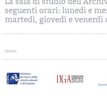
La sala di studio dell'Archi
seguenti orari: lunedì e mer
martedì, giovedì e venerdì d
CREDITI