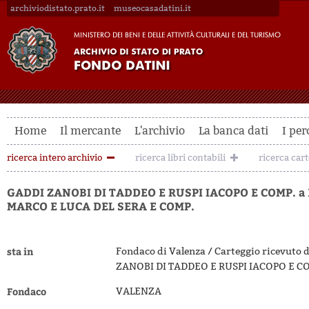
archiviodistato.prato.it
museocasadatini.it
Home
Il mercante
L'archivio
La banca dati
I per
ricerca intero archivio
ricerca libri contabili
ricerca car
GADDI ZANOBI DI TADDEO E RUSPI IACOPO E COMP. a
MARCO E LUCA DEL SERA E COMP.
sta in
Fondaco di Valenza / Carteggio ricevuto 
ZANOBI DI TADDEO E RUSPI IACOPO E CO
Fondaco
VALENZA