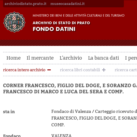
archiviodistato.prato.it
museocasadatini.it
Home
Il mercante
L'archivio
La banca dati
I per
ricerca intero archivio
ricerca libri contabili
ricerca car
CORNER FRANCESCO, FIGLIO DEL DOGE, E SORANZO G
FRANCESCO DI MARCO E LUCA DEL SERA E COMP.
sta in
Fondaco di Valenza / Carteggio ricevuto 
FRANCESCO, FIGLIO DEL DOGE, E SORAN
COMP.
Fondaco
VALENZA