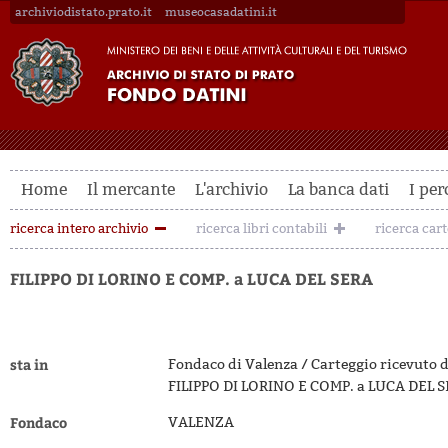
archiviodistato.prato.it
museocasadatini.it
Home
Il mercante
L'archivio
La banca dati
I per
ricerca intero archivio
ricerca libri contabili
ricerca car
FILIPPO DI LORINO E COMP. a LUCA DEL SERA
sta in
Fondaco di Valenza / Carteggio ricevuto 
FILIPPO DI LORINO E COMP. a LUCA DEL 
Fondaco
VALENZA