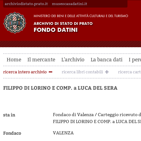
archiviodistato.prato.it
museocasadatini.it
Home
Il mercante
L'archivio
La banca dati
I per
ricerca intero archivio
ricerca libri contabili
ricerca car
FILIPPO DI LORINO E COMP. a LUCA DEL SERA
sta in
Fondaco di Valenza / Carteggio ricevuto 
FILIPPO DI LORINO E COMP. a LUCA DEL 
Fondaco
VALENZA