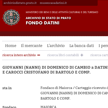
archiviodistato.prato.it
museocasadatini.it
Home
Il mercante
L'archivio
La banca dati
I per
ricerca intero archivio
ricerca libri contabili
ricerca car
GIOVANNI (NANNI) DI DOMENICO DI CAMBIO a DATIN
E CAROCCI CRISTOFANO DI BARTOLO E COMP.
sta in
Fondaco di Maiorca / Carteggio ricevuto 
GIOVANNI (NANNI) DI DOMENICO DI CAM
BARTOLO E COMP.
Fondaco
MAIORCA