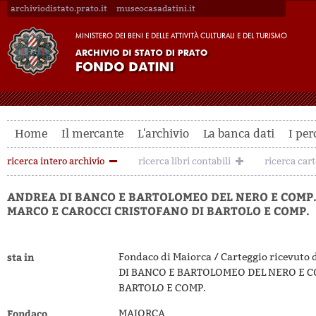
archiviodistato.prato.it
museocasadatini.it
Home
Il mercante
L'archivio
La banca dati
I per
ricerca intero archivio
ricerca libri contabili
ricerca car
ANDREA DI BANCO E BARTOLOMEO DEL NERO E COMP.
MARCO E CAROCCI CRISTOFANO DI BARTOLO E COMP.
sta in
Fondaco di Maiorca / Carteggio ricevuto
DI BANCO E BARTOLOMEO DEL NERO E CO
BARTOLO E COMP.
Fondaco
MAIORCA