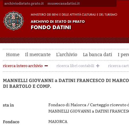
archiviodistato.prato.it
museocasadatini.it
Home
Il mercante
L'archivio
La banca dati
I per
ricerca intero archivio
ricerca libri contabili
ricerca car
MANNELLI GIOVANNI a DATINI FRANCESCO DI MARCO
DI BARTOLO E COMP.
sta in
Fondaco di Maiorca / Carteggio ricevuto 
MANNELLI GIOVANNI a DATINI FRANCES
Fondaco
MAIORCA