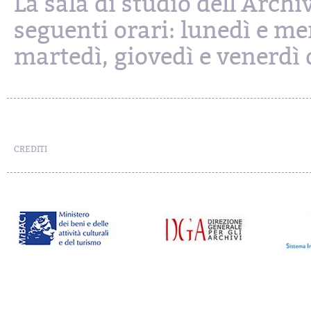
La sala di studio dell'Archi
seguenti orari: lunedì e mer
martedì, giovedì e venerdì d
CREDITI