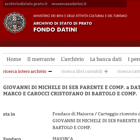
archiviodistato.prato.it
museocasadatini.it
Home
Il mercante
L'archivio
La banca dati
I per
ricerca intero archivio
ricerca libri contabili
ricerca car
GIOVANNI DI MICHELE DI SER PARENTE E COMP. a DA
MARCO E CAROCCI CRISTOFANO DI BARTOLO E COMP.
sta in
Fondaco di Maiorca / Carteggio ricevuto 
GIOVANNI DI MICHELE DI SER PARENTE 
BARTOLO E COMP.
Fondaco
MAIORCA