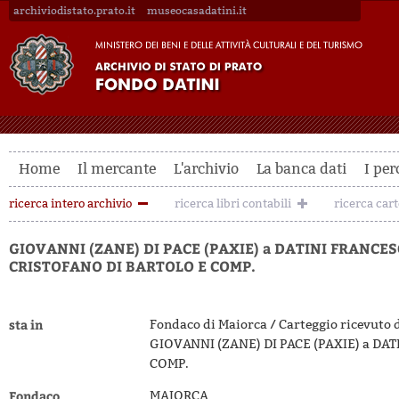
archiviodistato.prato.it
museocasadatini.it
Home
Il mercante
L'archivio
La banca dati
I per
ricerca intero archivio
ricerca libri contabili
ricerca car
GIOVANNI (ZANE) DI PACE (PAXIE) a DATINI FRANCE
CRISTOFANO DI BARTOLO E COMP.
sta in
Fondaco di Maiorca / Carteggio ricevuto 
GIOVANNI (ZANE) DI PACE (PAXIE) a D
COMP.
Fondaco
MAIORCA