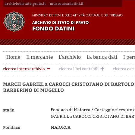
archiviodistato.prato.it
museocasadatini.it
Home
Il mercante
L'archivio
La banca dati
I per
ricerca intero archivio
ricerca libri contabili
ricerca car
MARCH GABRIEL a CAROCCI CRISTOFANO DI BARTOLO 
BARBERINO DI MUGELLO
sta in
Fondaco di Maiorca / Carteggio ricevuto
GABRIEL a CAROCCI CRISTOFANO DI BA
Fondaco
MAIORCA