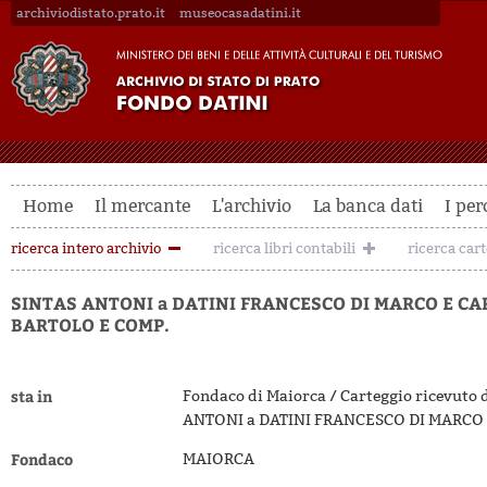
archiviodistato.prato.it
museocasadatini.it
Home
Il mercante
L'archivio
La banca dati
I per
ricerca intero archivio
ricerca libri contabili
ricerca car
SINTAS ANTONI a DATINI FRANCESCO DI MARCO E CA
BARTOLO E COMP.
sta in
Fondaco di Maiorca / Carteggio ricevuto 
ANTONI a DATINI FRANCESCO DI MARCO 
Fondaco
MAIORCA