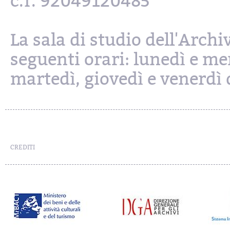
c.f. 92049120485
La sala di studio dell'Archi
seguenti orari: lunedì e mer
martedì, giovedì e venerdì d
CREDITI