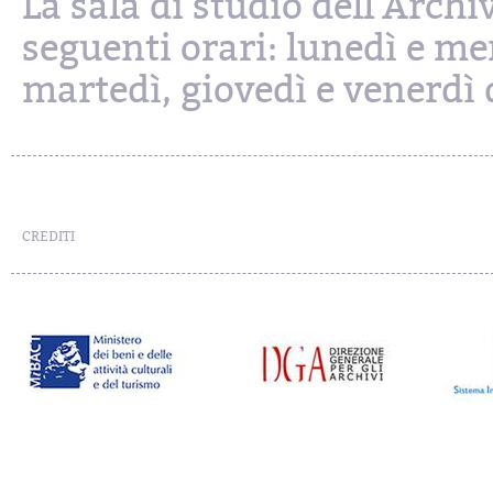
La sala di studio dell'Archi
seguenti orari: lunedì e mer
martedì, giovedì e venerdì d
CREDITI