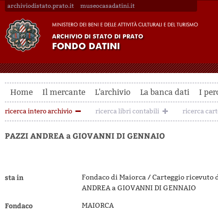
archiviodistato.prato.it
museocasadatini.it
Home
Il mercante
L'archivio
La banca dati
I per
ricerca intero archivio
ricerca libri contabili
ricerca car
PAZZI ANDREA a GIOVANNI DI GENNAIO
sta in
Fondaco di Maiorca / Carteggio ricevuto 
ANDREA a GIOVANNI DI GENNAIO
Fondaco
MAIORCA