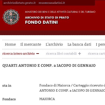
archiviodistato.prato.it
museocasadatini.it
Home
Il mercante
L'archivio
La banca dati
I per
ricerca intero archivio
ricerca libri contabili
ricerca car
QUARTI ANTONIO E COMP. a IACOPO DI GENNAIO
sta in
Fondaco di Maiorca / Carteggio ricevuto 
ANTONIO E COMP. a IACOPO DI GENNAI
Fondaco
MAIORCA