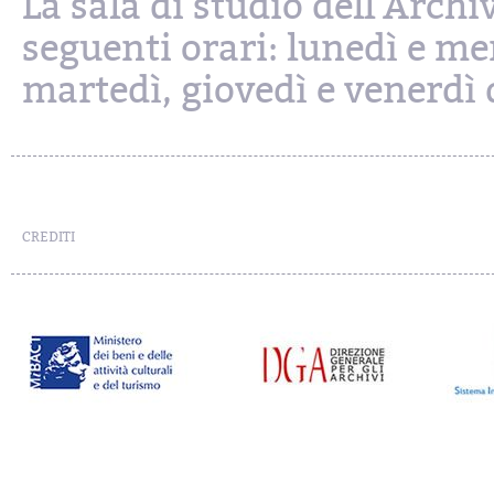
La sala di studio dell'Archi
seguenti orari: lunedì e mer
martedì, giovedì e venerdì d
CREDITI