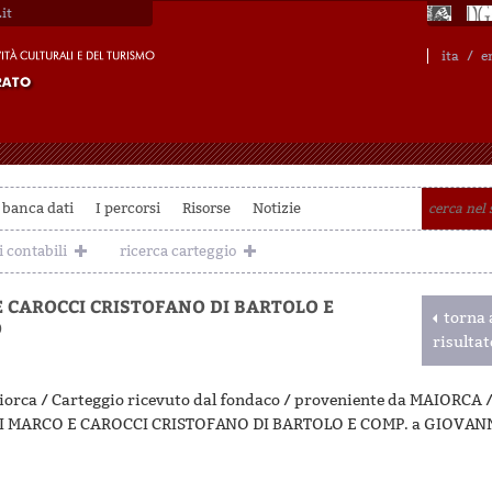
it
ita
/
e
 banca dati
I percorsi
Risorse
Notizie
i contabili
ricerca carteggio
E CAROCCI CRISTOFANO DI BARTOLO E
torna a
O
risulta
orca / Carteggio ricevuto dal fondaco / proveniente da MAIORCA /
 MARCO E CAROCCI CRISTOFANO DI BARTOLO E COMP. a GIOVAN