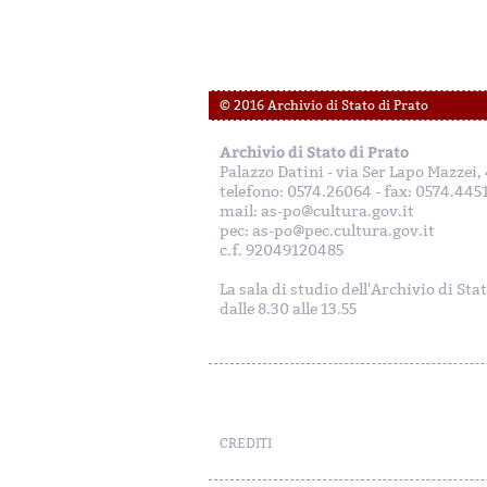
© 2016 Archivio di Stato di Prato
Archivio di Stato di Prato
Palazzo Datini - via Ser Lapo Mazzei
telefono: 0574.26064 - fax: 0574.445
mail: as-po@cultura.gov.it
pec: as-po@pec.cultura.gov.it
c.f. 92049120485
La sala di studio dell'Archivio di Sta
dalle 8.30 alle 13.55
CREDITI