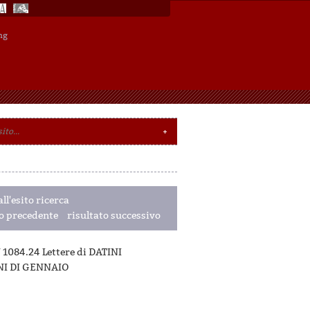
ng
ll'esito ricerca
to precedente
risultato successivo
 1084.24 Lettere di DATINI
NI DI GENNAIO