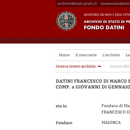
archiviodistato.prato.it
museocasadatini.
Home
Il mercante
L'archivio
La
ricerca intero archivio
ricerca libr
DATINI FRANCESCO DI MARCO 
COMP. a GIOVANNI DI GENNAI
sta in
Fondaco di Mai
FRANCESCO DI
Fondaco
MAIORCA