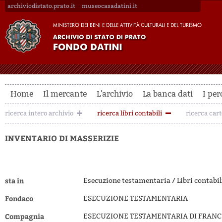
archiviodistato.prato.it
museocasadatini.it
Home
Il mercante
L'archivio
La banca dati
I per
ricerca intero archivio
ricerca libri contabili
ricerca car
INVENTARIO DI MASSERIZIE
sta in
Esecuzione testamentaria / Libri contabi
Fondaco
ESECUZIONE TESTAMENTARIA
Compagnia
ESECUZIONE TESTAMENTARIA DI FRANC