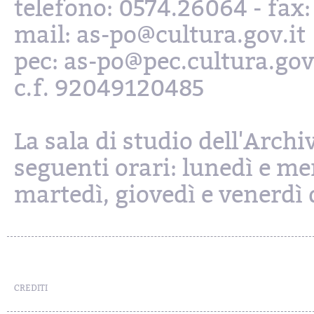
telefono: 0574.26064 - fax
mail: as-po@cultura.gov.it
pec: as-po@pec.cultura.gov
c.f. 92049120485
La sala di studio dell'Archi
seguenti orari: lunedì e mer
martedì, giovedì e venerdì d
CREDITI