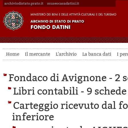
archiviodistato.prato.it
museocasadatini.it
Home
Il mercante
L'archivio
La banca dati
I per
Fondaco di Avignone -
2 s
Libri contabili -
9 schede 
Carteggio ricevuto dal f
inferiore